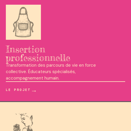
Insertion
professionnelle
Transformation des parcours de vie en force
collective. Éducateurs spécialisés,
accompagnement humain.
→
LE PROJET