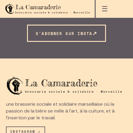
La Camaraderie
☰
brasserie sociale & solidaire · Marseille
Galerie
↗
S'ABONNER SUR INSTA
L'ÉQUIPE AU COMPTOIR.
LIEU DE RENCONTRE ET DE
AU TRAVAIL DANS LA MICRO-BRASSERIE.
ACCUEIL DE JOUR
PESÉE DU HOUBLON.
EMBOUTEILLAGE MAISON.
DEVANT ET DERRIÈRE LE
CONSOMMATION LOCALE ET
BIÈRE SOCIALE.
MIXITÉ.
AU COMPTOIR, ENFIN.
ENGAGÉ DANS LE QUARTIER.
BORIS ET PIERRE.
INCONDITIONNEL.
BAR.
RESPONSABLE.
La Camaraderie
brasserie sociale & solidaire · Marseille
une brasserie sociale et solidaire marseillaise où la
passion de la bière se mêle à l'art, à la culture, et à
l'insertion par le travail.
INSTAGRAM ↗